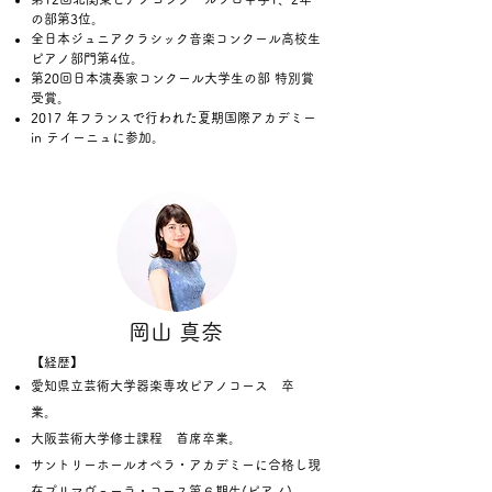
の部第3位。
全日本ジュニアクラシック音楽コンクール高校生
ピアノ部門第4位。
第20回日本演奏家コンクール大学生の部 特別賞
受賞。
2017 年フランスで行われた夏期国際アカデミー
in テイーニュに参加。
​岡山 真奈
【経歴】
愛知県立芸術大学器楽専攻ピアノコース 卒
業。
大阪芸術大学修士課程 首席卒業。
サントリーホールオペラ・アカデミーに合格し現
在プリマヴェーラ・コース第６期生(ピアノ)