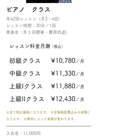
ピアノ クラス
年42回レッスン（月3〜4回）
レッスン時間：30分／1回
​発表会（年１回開催・費用別途）
レッスン料金月謝
（税込）
初級クラス ¥10,780
／月
中級クラス ¥11
,33
0
／月
上級Iクラス ¥11
,88
0
／月
上級IIクラス ¥12,430
／月
※全て税込価格になります。 ※会場施設費込みの金額に
なります。
※教材によって金額が変わります。
入会金：11,000円