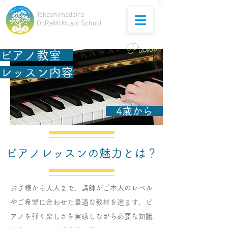
Takashimadaira
DoReMi Music School
Piano
ピアノ教室
レッスン内容
4歳から
ピアノレッスンの魅力とは？
お子様から大人まで、講師がご本人のレベル
やご希望に合わせた最適な教材を選ます。ピ
アノを弾く楽しさを実感しながら必要な知識