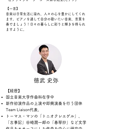
【一言】
音楽は日常生活に溢れ、人々の心を豊かにしてくれ
ます。ピアノを通して自分の歌いたい音楽、言葉を
奏でましょう！日々の暮らしに彩りと輝きを得られ
ますように。
徳武 史弥
【経歴】
国立音楽大学作曲科在学中
新作初演作品の上演や即興演奏を行う団体
Team Liaison代表。
トーマス・マンの「トニオクレエゲル」、
「古事記」谷崎潤一郎の「春琴抄
」など文学
作品をモチーフにした作曲を中心に研究中。​