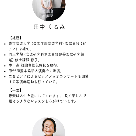
田中 くるみ
【経歴】
東京音楽大学 (音楽学部音楽学科) 楽器専攻 (ピ
アノ) を経て、
同大学院 (音楽研究科器楽専攻鍵盤楽器研究領
域) 修士課程 修了。
中・高 教論専修免許状を取得。
第55回熊本県新人演奏会に出演。
二台ピアノによるピアノデュオコンサートを開催
する等演奏活動も行っている。
【一言】
音楽は人生を豊にしてくれます。 長く楽しんで
頂けるようなレッスンを心がけています♪